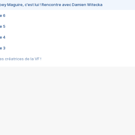
bey Maguire, c'est lui ! Rencontre avec Damien Witecka
e 6
e 5
e 4
e 3
s créatrices de la VF !
e 2
e 1
e Mektoub My Love arrive enfin ! Rencontre avec Shaïn Boumedine et Sal
i : après Toni en famille
elle réalise le bouleversant Dites lui que je l'aime
ais ! Rencontre autour de Vie privée de Rebecca Zlotowski
 de Marguerite, Grave... Rencontre avec Ella Rumpf