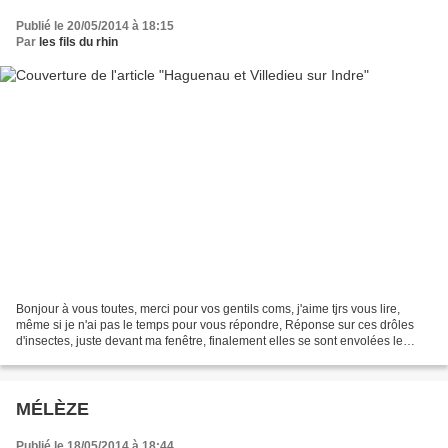
Publié le 20/05/2014 à 18:15
Par
les fils du rhin
Bonjour à vous toutes, merci pour vos gentils coms, j'aime tjrs vous lire,
même si je n'ai pas le temps pour vous répondre, Réponse sur ces drôles
d'insectes, juste devant ma fenêtre, finalement elles se sont envolées le
lendemain et c'était bien un essaim...
MÉLÈZE
Publié le 18/05/2014 à 18:44