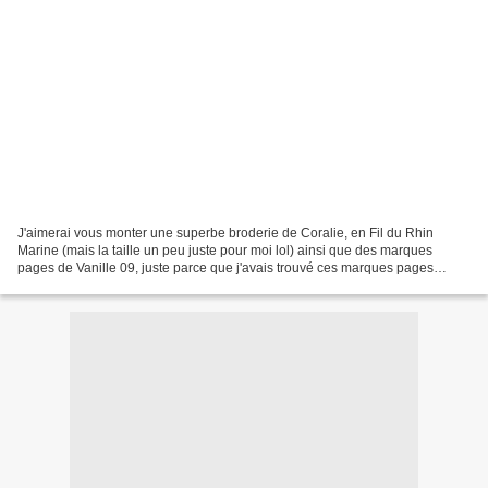
J'aimerai vous monter une superbe broderie de Coralie, en Fil du Rhin
Marine (mais la taille un peu juste pour moi lol) ainsi que des marques
pages de Vanille 09, juste parce que j'avais trouvé ces marques pages
magnifiques Je suis vraiment émue et gênée...