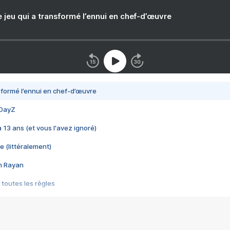
e jeu qui a transformé l’ennui en chef-d’œuvre
nsformé l’ennui en chef-d’œuvre
 DayZ
 a 13 ans (et vous l'avez ignoré)
e (littéralement)
im Rayan
 toutes les règles
s les jeux vidéo
us choquant de Rockstar ? - Le scandale BULLY