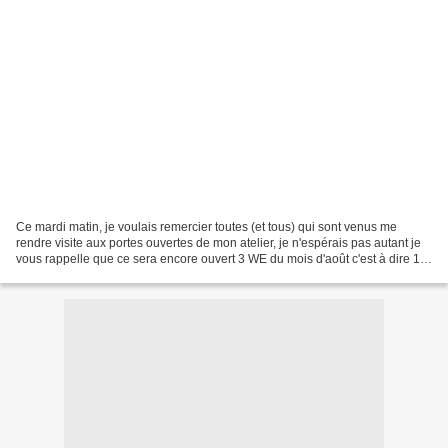
Ce mardi matin, je voulais remercier toutes (et tous) qui sont venus me
rendre visite aux portes ouvertes de mon atelier, je n'espérais pas autant je
vous rappelle que ce sera encore ouvert 3 WE du mois d'août c'est à dire 13
& 14 - 20 & 21 et 27 & 28...