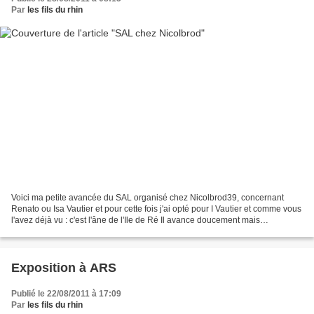
Par
les fils du rhin
Voici ma petite avancée du SAL organisé chez Nicolbrod39, concernant
Renato ou Isa Vautier et pour cette fois j'ai opté pour I Vautier et comme vous
l'avez déjà vu : c'est l'âne de l'Ile de Ré Il avance doucement mais
"sûrement", on voit son museau qui...
Exposition à ARS
Publié le 22/08/2011 à 17:09
Par
les fils du rhin