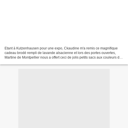
Etant à Kutzenhausen pour une expo, Ckaudine m'a remis ce magnifique
cadeau brodé rempli de lavande alsacienne et lors des portes ouvertes,
Martine de Montpellier nous a offert ceci de jolis petits sacs aux couleurs de
Provence, remplis également de lavande,...