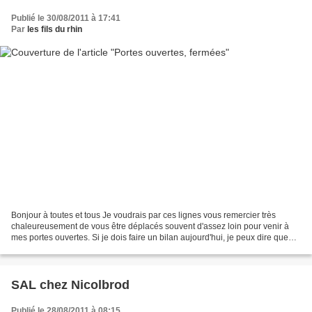
Publié le 30/08/2011 à 17:41
Par
les fils du rhin
Bonjour à toutes et tous Je voudrais par ces lignes vous remercier très
chaleureusement de vous être déplacés souvent d'assez loin pour venir à
mes portes ouvertes. Si je dois faire un bilan aujourd'hui, je peux dire que
c'était positif, et que les personnes...
SAL chez Nicolbrod
Publié le 28/08/2011 à 08:15