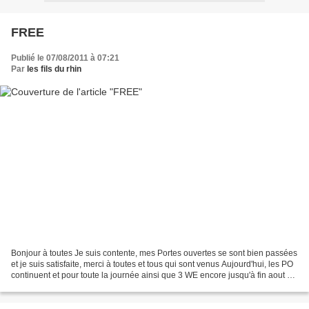
FREE
Publié le 07/08/2011 à 07:21
Par
les fils du rhin
Bonjour à toutes Je suis contente, mes Portes ouvertes se sont bien passées
et je suis satisfaite, merci à toutes et tous qui sont venus Aujourd'hui, les PO
continuent et pour toute la journée ainsi que 3 WE encore jusqu'à fin aout Et
comme c'est dimanche...