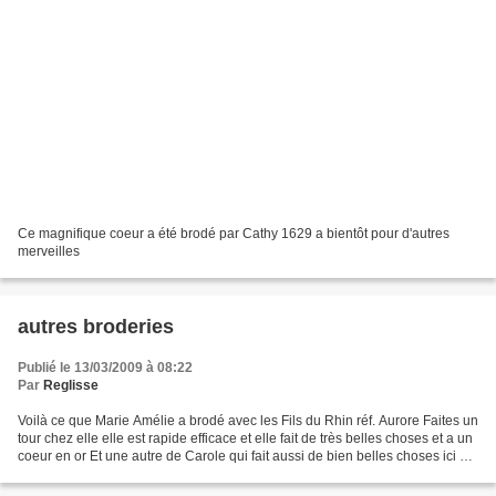
Ce magnifique coeur a été brodé par Cathy 1629 a bientôt pour d'autres
merveilles
autres broderies
Publié le 13/03/2009 à 08:22
Par
Reglisse
Voilà ce que Marie Amélie a brodé avec les Fils du Rhin réf. Aurore Faites un
tour chez elle elle est rapide efficace et elle fait de très belles choses et a un
coeur en or Et une autre de Carole qui fait aussi de bien belles choses ici un
couple d'alsaciens...