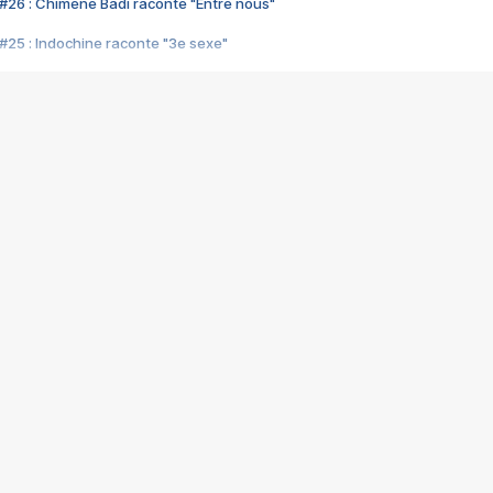
#26 : Chimène Badi raconte "Entre nous"
#25 : Indochine raconte "3e sexe"
#24 : Zaho raconte "C'est chelou"
#23 : Patrick Bruel raconte "Au café des délices"
#22 : Kyo raconte "Le chemin"
#21 : Nolwenn Leroy raconte "Cassé"
#20 : Patrick Hernandez raconte "Born to be alive"
#19 : Lorie raconte "Près de moi"
#18 : Michael Jones raconte "A nos actes manqués" (avec Jean-Jacque
#17 : Khaled raconte "Aïcha"
#16 : Corneille raconte "Parce qu'on vient de loin"
#15 : Indochine raconte "L'aventurier"
14 : Lorie raconte "Sur un air latino"