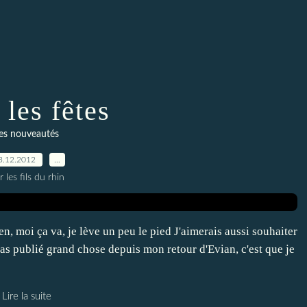
 les fêtes
es nouveautés
3.12.2012
…
r les fils du rhin
en, moi ça va, je lève un peu le pied J'aimerais aussi souhaiter
as publié grand chose depuis mon retour d'Evian, c'est que je
Lire la suite