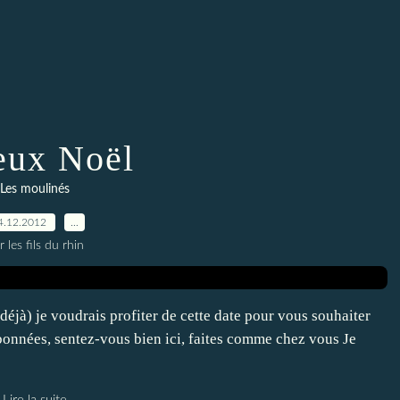
eux Noël
Les moulinés
4.12.2012
…
r les fils du rhin
éjà) je voudrais profiter de cette date pour vous souhaiter
bonnées, sentez-vous bien ici, faites comme chez vous Je