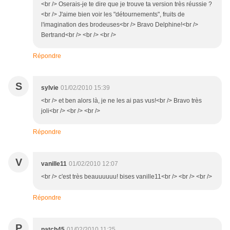
<br /> Oserais-je te dire que je trouve ta version très réussie ?
<br /> J'aime bien voir les "détournements", fruits de
l'imagination des brodeuses<br /> Bravo Delphine!<br />
Bertrand<br /> <br /> <br />
Répondre
S
sylvie
01/02/2010 15:39
<br /> et ben alors là, je ne les ai pas vus!<br /> Bravo très
joli<br /> <br /> <br />
Répondre
V
vanille11
01/02/2010 12:07
<br /> c'est très beauuuuuu! bises vanille11<br /> <br /> <br />
Répondre
P
patch45
01/02/2010 11:25