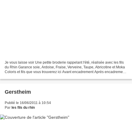
Je vous laisse voir Une petite broderie rappelant l'été, réalisée avec les fils
du Rhin Garance soie, Ardoise, Fraise, Verveine, Taupe, Abricotine et Moka
Coloris et fils que vous trouverez ici Avant encadrement Après encadrement
L'aimez-vous , Merci...
Gerstheim
Publié le 16/06/2011 à 10:54
Par
les fils du rhin