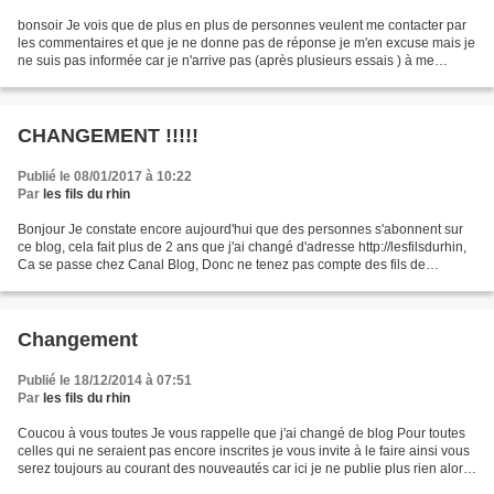
bonsoir Je vois que de plus en plus de personnes veulent me contacter par
les commentaires et que je ne donne pas de réponse je m'en excuse mais je
ne suis pas informée car je n'arrive pas (après plusieurs essais ) à me
connecter sur ce compte. Pour me...
CHANGEMENT !!!!!
Publié le 08/01/2017 à 10:22
Par
les fils du rhin
Bonjour Je constate encore aujourd'hui que des personnes s'abonnent sur
ce blog, cela fait plus de 2 ans que j'ai changé d'adresse http://lesfilsdurhin,
Ca se passe chez Canal Blog, Donc ne tenez pas compte des fils de
saisons, d'autres et de la rose...
Changement
Publié le 18/12/2014 à 07:51
Par
les fils du rhin
Coucou à vous toutes Je vous rappelle que j'ai changé de blog Pour toutes
celles qui ne seraient pas encore inscrites je vous invite à le faire ainsi vous
serez toujours au courant des nouveautés car ici je ne publie plus rien alors
voici l'adresse pour...