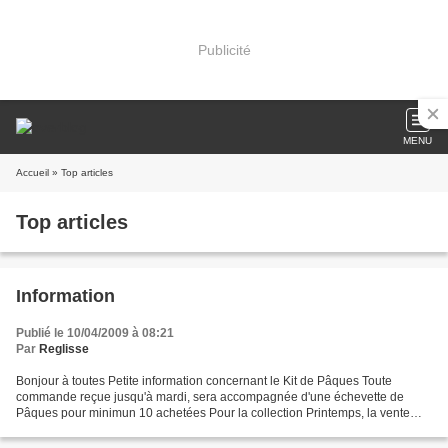
Publicité
MENU
Accueil
» Top articles
Top articles
Information
Publié le 10/04/2009 à 08:21
Par
Reglisse
Bonjour à toutes Petite information concernant le Kit de Pâques Toute
commande reçue jusqu'à mardi, sera accompagnée d'une échevette de
Pâques pour minimun 10 achetées Pour la collection Printemps, la vente
s'arrêtera fin du mois (dans la limite des stocks)...