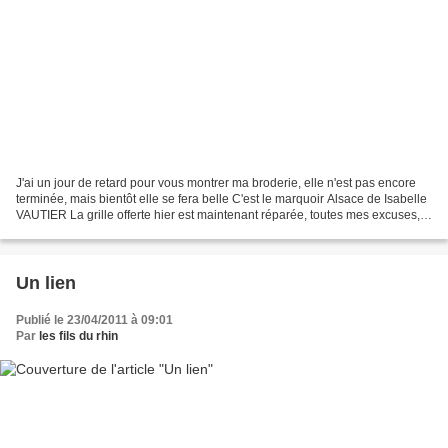
J'ai un jour de retard pour vous montrer ma broderie, elle n'est pas encore
terminée, mais bientôt elle se fera belle C'est le marquoir Alsace de Isabelle
VAUTIER La grille offerte hier est maintenant réparée, toutes mes excuses,
mais je ne suis pas encore...
Un lien
Publié le 23/04/2011 à 09:01
Par
les fils du rhin