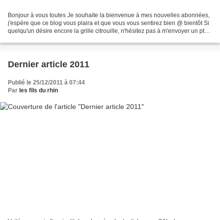
Bonjour à vous toutes Je souhaite la bienvenue à mes nouvelles abonnées,
j'espère que ce blog vous plaira et que vous vous sentirez bien @ bientôt Si
quelqu'un désire encore la grille citrouille, n'hésitez pas à m'envoyer un pt
mail Aujourd'hui, samedi...
Dernier article 2011
Publié le 25/12/2011 à 07:44
Par
les fils du rhin