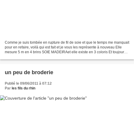
Comme je suis tombée en rupture de fil de soie et que le temps me manquait
pour en refaire, voilà qui est fait et je vous les représente à nouveau Elle
mesure 5 m en 4 brins SOIE MADEIRAet elle existe en 3 coloris Et toujours
présentée en sachet zippé...
un peu de broderie
Publié le 09/06/2011 à 07:12
Par
les fils du rhin