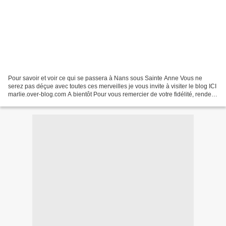
Pour savoir et voir ce qui se passera à Nans sous Sainte Anne Vous ne
serez pas déçue avec toutes ces merveilles je vous invite à visiter le blog ICI
marlie.over-blog.com A bientôt Pour vous remercier de votre fidélité, rendez-
vous demain, un petit cadeau...