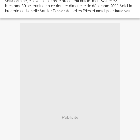
Voilà comme je l'avais dit dans le précedent article, mon SAL chez
Nicolbrod39 se termine en ce dernier dimanche de décembre 2011 Voici la
broderie de Isabelle Vautier Passez de belles fêtes et merci pour toute votre
confiance Bizzz et à bientôt dans...
Publicité