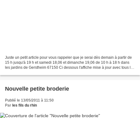
Juste un petit article pour vous rappeler que je serai dès demain à partir de
15 h jusqu'à 19 h et samedi 18,06 et dimanche 19,06 de 10 h à 18 h dans
les jardins de Gerstheim 67150 Ci dessous l'affiche mise à jour avec tous les
exposants clic image pour...
Nouvelle petite broderie
Publié le 13/05/2011 à 11:50
Par
les fils du rhin